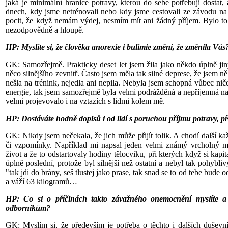
jaká je minimální hranice potravy, kterou do sebe potřebuji dostat
dnech, kdy jsme netrénovali nebo kdy jsme cestovali ze závodu na 
pocit, že když nemám výdej, nesmím mít ani žádný příjem. Bylo to c
nezodpovědně a hloupě.
HP:
Myslíte si, že člověka anorexie i bulimie změní, že změnila Vás
GK: Samozřejmě. Prakticky deset let jsem žila jako někdo úplně jiný
něco silnějšího zevnitř. Často jsem měla tak silné deprese, že jsem n
nešla na trénink, nejedla ani nepila. Nebyla jsem schopná vůbec ni
energie, tak jsem samozřejmě byla velmi podrážděná a nepříjemná na sv
velmi projevovalo i na vztazích s lidmi kolem mě.
HP: Dostáváte hodně dopisů i od lidí s poruchou příjmu potravy, 
GK: Nikdy jsem nečekala, že jich může přijít tolik. A chodí další k
či vzpomínky. Například mi napsal jeden velmi známý vrcholný man
život a že to odstartovaly hodiny tělocviku, při kterých když si kapi
úplně poslední, protože byl silnější než ostatní a nebyl tak pohybli
"tak jdi do brány, seš tlustej jako prase, tak snad se to od tebe bud
a váží 63 kilogramů…
HP: Co si o příčinách takto závažného onemocnění myslíte a
odborníkům?
GK: Myslím si, že především je potřeba o těchto i dalších dušev