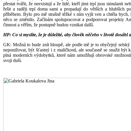
přestat tvářit, že neexistují a že lidé, kteří jimi trpí jsou simulanti n
řešit a raději trpí doma sami a propadají do větších a hlubších
příběhem. Bylo pro mě strašně těžké s ním vyjít ven a chtěla bych,
něco se změnilo. Začínám spolupracovat a podporovat projekty Ana
činnost a věřím, že postupně budou vznikat další.
HP: Co si myslíte, že je důležité, aby člověk něčeho v životě dosáhl
GK: Možná to bude znít hloupě, ale podle mě je to obyčejný selský
neponižovat, být šťastný i z maličkostí, ale současně se snažit být
plná moderních výdobytků, které nám umožňují obrovské možnosti…
svoji duši
.