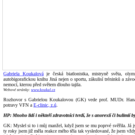
Gabriela Koukalová
je česká biatlonistka, mistryně světa, oly
autobigorafickou knihu Jiná nejen o sportu, zákulisí tréninků a závo
nemocí, kterou před světem dlouho tajila.
Webové stránky:
www.koukal.cz
Rozhovor s Gabrielou Koukalovou (GK) vede prof. MUDr. Hana
potravy VFN a
E-clinic, z.ú
.
HP: Mnoho lidí i někteří zdravotníci tvrdí, že s anorexií či bulim
GK: Myslel si to i můj manžel, když jsem se mu poprvé svěřila. Já 
ty roky jsem již měla reakce mého těla tak vysledované, že jsem vžd