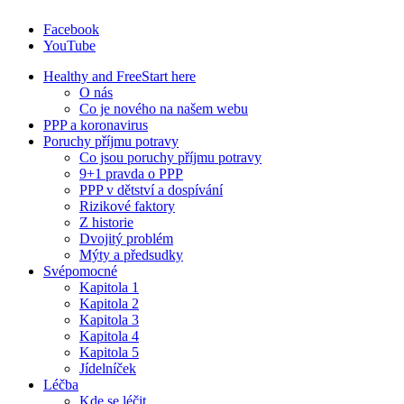
Facebook
YouTube
Healthy and Free
Start here
O nás
Co je nového na našem webu
PPP a koronavirus
Poruchy příjmu potravy
Co jsou poruchy příjmu potravy
9+1 pravda o PPP
PPP v dětství a dospívání
Rizikové faktory
Z historie
Dvojitý problém
Mýty a předsudky
Svépomocné
Kapitola 1
Kapitola 2
Kapitola 3
Kapitola 4
Kapitola 5
Jídelníček
Léčba
Kde se léčit