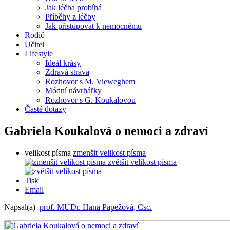
Jak léčba probíhá
Příběhy z léčby
Jak přistupovat k nemocnému
Rodič
Učitel
Lifestyle
Ideál krásy
Zdravá strava
Rozhovor s M. Vieweghem
Módní návrhářky
Rozhovor s G. Koukalovou
Časté dotazy
Gabriela Koukalová o nemoci a zdraví
velikost písma
zmenšit velikost písma
zvětšit velikost písma
Tisk
Email
Napsal(a)
prof. MUDr. Hana Papežová, Csc.