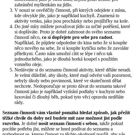
zabránění myšlenkám na jídlo.
V nouzi se osvědčily činnosti, při kterých odejdete z místa,
kde obvykle jíte, jako je například kuchyň. Znamená to
aktivity venku, jako jsou procházky nebo projížďky na kole.
Do jisté míry můžete považovat jídlo za určité potěšení, které
si dopřáváte. Proto je dobré zahrnout do svého seznamu
činností něco,
co si dopřejete pro sebe pro radost
.
Například, že půjdete odpoledne do kina nebo že si koupíte
něco nového na sebe, že si koupíte kytičku nebo že zavoláte
přítelkyni. Často nám umožní cítit se lépe i něco tak
jednoduchého, jako je dlouhá horká koupel s použitím
vonného oleje.
Nedávejte si do seznamu činností aktivity, které děláte neradi.
Je velmi důležité, aby úkoly, které mají odvést vaši pozornost,
nebyly úkoly nebo povinnosti, které ve skutečnosti dělat
nechcete. Nedoporučuje se proto dávat do seznamu takové
činnosti jako je například vytírání podlahy v kuchyni nebo
luxování či dlouhý běh, pokud tyto věci opravdu neděláte
rády.
Seznam činností vám vlastně pomáhá hledat způsob, jak přežít
těžké chvíle do doby než budete mít zase možnost jíst podle
rozvrhu.
Je dobré
nosit seznam činností s sebou
, takže pokud
pocítíte potřebu jíst, můžete se hned podívat do seznamu a
rozhodnout se, kterou činnost za těchto okolností použít, aby vás