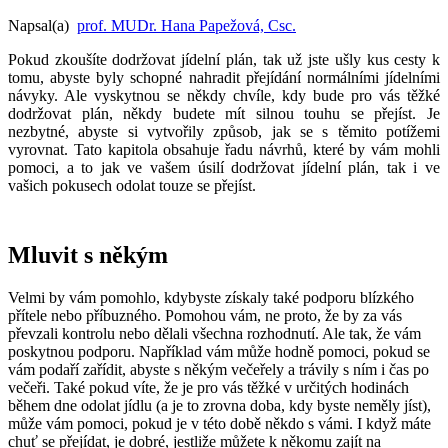
Napsal(a)
prof. MUDr. Hana Papežová, Csc.
Pokud zkoušíte dodržovat jídelní plán, tak už jste ušly kus cesty k
tomu, abyste byly schopné nahradit přejídání normálními jídelními
návyky. Ale vyskytnou se někdy chvíle, kdy bude pro vás těžké
dodržovat plán, někdy budete mít silnou touhu se přejíst. Je
nezbytné, abyste si vytvořily způsob, jak se s těmito potížemi
vyrovnat. Tato kapitola obsahuje řadu návrhů, které by vám mohli
pomoci, a to jak ve vašem úsilí dodržovat jídelní plán, tak i ve
vašich pokusech odolat touze se přejíst.
Mluvit s někým
Velmi by vám pomohlo, kdybyste získaly také podporu blízkého
přítele nebo příbuzného. Pomohou vám, ne proto, že by za vás
převzali kontrolu nebo dělali všechna rozhodnutí. Ale tak, že vám
poskytnou podporu. Například vám může hodně pomoci, pokud se
vám podaří zařídit, abyste s někým večeřely a trávily s ním i čas po
večeři. Také pokud víte, že je pro vás těžké v určitých hodinách
během dne odolat jídlu (a je to zrovna doba, kdy byste neměly jíst),
může vám pomoci, pokud je v této době někdo s vámi. I když máte
chuť se přejídat, je dobré, jestliže můžete k někomu zajít na