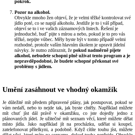
pokrok.
Pozor na alkohol.
Obvykle mnoho žen objeví, že je velmi těžké kontrolovat své
jídlo poté, co se napijí alkoholu. Jestliže je to i váš případ,
objeví se to i ve vašich záznamových listech. Řešení je
jednoduché, budˇ pijte s mírou a nebo, pokud je to pro vás
těžké, nepijte vůbec. Měly byste být v tomto případě velmi
rozhodné, protože vaším hlavním úkolem je upravit jídelní
návyky. Je nutno zdůraznit, že
pokud nadměrně pijete
alkohol, nebudete schopni plně užívat tento program a je
nepravděpodobné, že budete schopné překonat své
problémy s jídlem.
Umění zasáhnout ve vhodný okamžik
Je důležité mít předem připravené plány, jak postupovat, pokud se
vám nedaří, nebo to nejde tak, jak byste chtěly. Například můžete
mít chuť jíst dál právě v okamžiku, co jste dojedly jedno z
plánovaných jídel. Je užitečné mít seznam věcí, které můžete dělat
místo jídla. Jako například jít na procházku, udělat si koupel,
zatelefonovat přítelkyni, a podobně. Když cítíte touhu jíst, můžete
dělat věci, které máte na seznamu, dokud touha nepřejde. Obvykle