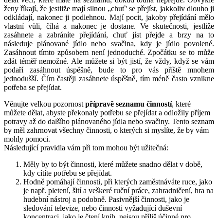
ženy říkají, že jestliže mají silnou „chuť' se přejíst, jakkoliv dlouho ji
odkládají, nakonec ji podlehnou. Mají pocit, jakoby přejídání mělo
vlastní vůli, číhá a nakonec je dostane. Ve skutečnosti, jestliže
zasáhnete a zabráníte přejídání, chuť jíst přejde a brzy na to
následuje plánované jídlo nebo svačina, kdy je jídlo povolené.
Zasáhnout tímto způsobem není jednoduché. Zpočátku se to může
zdát téměř nemožné. Ale můžete si být jistí, že vždy, když se vám
podaří zasáhnout úspěšně, bude to pro vás příště mnohem
jednodušší. Čím častěji zasáhnete úspěšně, tím méně často vznikne
potřeba se přejídat.
Věnujte velkou pozornost
přípravě seznamu činností
, které
můžete dělat, abyste překonaly potřebu se přejídat a odložily příjem
potravy až do dalšího plánovaného jídla nebo svačiny. Tento seznam
by měl zahrnovat všechny činnosti, o kterých si myslíte, že by vám
mohly pomoci.
Následující pravidla vám při tom mohou být užitečná:
Měly by to být činnosti, které můžete snadno dělat v době,
kdy cítíte potřebu se přejídat.
Hodně pomáhají činnosti, při kterých zaměstnáváte ruce, jako
je např. pletení, šití a veškeré ruční práce, zahradničení, hra na
hudební nástroj a podobně. Pasivnější činnosti, jako je
sledování televize, nebo činnosti vyžadující duševní
koncentraci, jako je čtení knih, nejsou příliš účinné pro