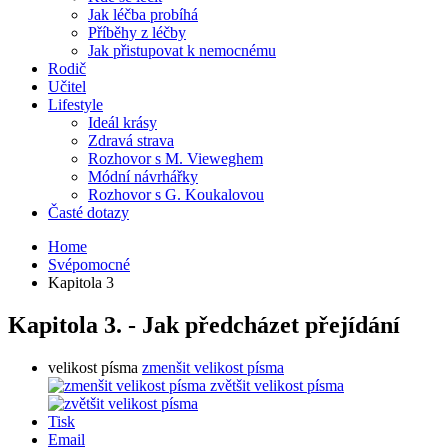
Jak léčba probíhá
Příběhy z léčby
Jak přistupovat k nemocnému
Rodič
Učitel
Lifestyle
Ideál krásy
Zdravá strava
Rozhovor s M. Vieweghem
Módní návrhářky
Rozhovor s G. Koukalovou
Časté dotazy
Home
Svépomocné
Kapitola 3
Kapitola 3. - Jak předcházet přejídání
velikost písma
zmenšit velikost písma
zvětšit velikost písma
Tisk
Email