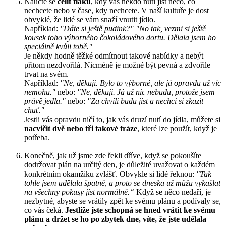
Naučte se
čelit tlaku
, kdy vás někdo nutí jíst něco, co
nechcete nebo v čase, kdy nechcete. V naší kultuře je dost
obvyklé, že lidé se vám snaží vnutit jídlo.
Například:
"Dáte si ještě pudink?" "No tak, vezmi si ještě
kousek toho výborného čokoládového dortu. Dělala jsem ho
speciálně kvůli tobě."
Je někdy hodně těžké odmítnout takové nabídky a nebýt
přitom nezdvořilá. Nicméně je možné být pevná a zdvořile
trvat na svém.
Například:
"Ne, děkuji. Bylo to výborné, ale já opravdu už víc
nemohu."
nebo:
"Ne, děkuji. Já už nic nebudu, protože jsem
právě jedla."
nebo:
"Za chvíli budu jíst a nechci si zkazit
chuť."
Jestli vás opravdu ničí to, jak vás druzí nutí do jídla, můžete si
nacvičit dvě nebo tři takové fráze
, které lze použít, když je
potřeba.
Konečně, jak už jsme zde řekli dříve, když se pokoušíte
dodržovat plán na určitý den, je důležité uvažovat o každém
konkrétním okamžiku zvlášť. Obvykle si lidé řeknou:
"Tak
tohle jsem udělala špatně, a proto se dneska už můžu vykašlat
na všechny pokusy jíst normálně.“
Když se něco nedaří, je
nezbytné, abyste se vrátily zpět ke svému plánu a podívaly se,
co vás čeká.
Jestliže jste schopná se hned vrátit ke svému
plánu a držet se ho po zbytek dne, víte, že jste udělala