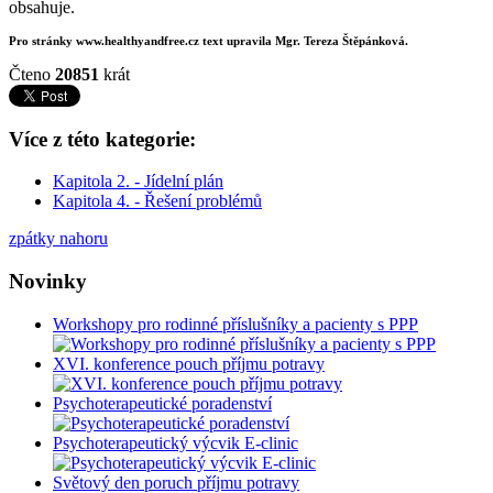
obsahuje.
Pro stránky www.healthyandfree.cz text upravila Mgr. Tereza Štěpánková.
Čteno
20851
krát
Více z této kategorie:
Kapitola 2. - Jídelní plán
Kapitola 4. - Řešení problémů
zpátky nahoru
Novinky
Workshopy pro rodinné příslušníky a pacienty s PPP
XVI. konference pouch příjmu potravy
Psychoterapeutické poradenství
Psychoterapeutický výcvik E-clinic
Světový den poruch příjmu potravy