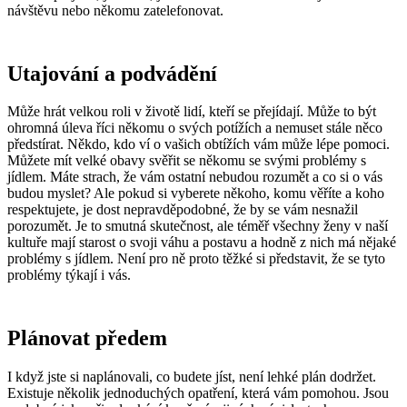
návštěvu nebo někomu zatelefonovat.
Utajování a podvádění
Může hrát velkou roli v životě lidí, kteří se přejídají. Může to být
ohromná úleva říci někomu o svých potížích a nemuset stále něco
předstírat. Někdo, kdo ví o vašich obtížích vám může lépe pomoci.
Můžete mít velké obavy svěřit se někomu se svými problémy s
jídlem. Máte strach, že vám ostatní nebudou rozumět a co si o vás
budou myslet? Ale pokud si vyberete někoho, komu věříte a koho
respektujete, je dost nepravděpodobné, že by se vám nesnažil
porozumět. Je to smutná skutečnost, ale téměř všechny ženy v naší
kultuře mají starost o svoji váhu a postavu a hodně z nich má nějaké
problémy s jídlem. Není pro ně proto těžké si představit, že se tyto
problémy týkají i vás.
Plánovat předem
I když jste si naplánovali, co budete jíst, není lehké plán dodržet.
Existuje několik jednoduchých opatření, která vám pomohou. Jsou