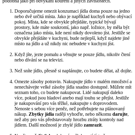
podobná jako při odvykání kouření a jiných závislostech.
Doporučujeme omezit konzumaci jídla doma pouze na jedno
nebo dvě určitá místa. Jako je například kuchyň nebo obývací
pokoj. Místa, kde se obvykle přejídáte, typické bývají
prostory, kde máte soukromí, jako např. ložnice, by měla být
označena jako místa, kde není nikdy dovoleno jíst. Jestliže se
obvykle přejídáte v kuchyni, bude nejlepší, když najdete jiné
místo na jídlo a už nikdy nic nebudete v kuchyni jíst.
Když jíte, jezte pomalu a věnujte se pouze jídlu, nikoliv čtení
nebo dívání se na televizi.
Než sníte jídlo, přesně si naplánujte, co budete dělat, až dojíte.
Omezte zásoby potravin. Nakupujte jídlo v malém množství a
nenechávejte velké zásoby jídla snadno dostupné. Můžete mít
seznam toho, co budete nakupovat. Lidé nakupují daleko
více, pokud jsou hladoví anebo mají touhu se přejíst. Jestliže
je nakupování pro vás těžké, nakupujte s doprovodem.
Nenoste s sebou více peněz, než potřebujete na plánovaný
nákup.
Zbytky jídla
raději vyhoďte, nebo někomu
darujte
,
než aby pro vás představovaly hrozbu ztráty kontroly nad
jídlem. Další možností je zbylé jídlo
zamrazit
.