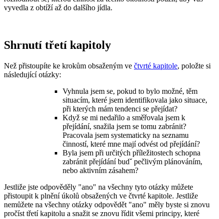
vyvedla z obtíží až do dalšího jídla.
Shrnutí třetí kapitoly
Než přistoupíte ke krokům obsaženým ve
čtvrté kapitole
, položte si
následující otázky:
Vyhnula jsem se, pokud to bylo možné, těm
situacím, které jsem identifikovala jako situace,
při kterých mám tendenci se přejídat?
Když se mi nedařilo a směřovala jsem k
přejídání, snažila jsem se tomu zabránit?
Pracovala jsem systematicky na seznamu
činností, které mne mají odvést od přejídání?
Byla jsem při určitých příležitostech schopna
zabránit přejídání budˇ pečlivým plánováním,
nebo aktivním zásahem?
Jestliže jste odpověděly "ano" na všechny tyto otázky můžete
přistoupit k plnění úkolů obsažených ve čtvrté kapitole. Jestliže
nemůžete na všechny otázky odpovědět "ano" měly byste si znovu
pročíst třetí kapitolu a snažit se znovu řídit všemi principy, které