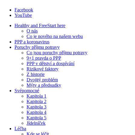
Facebook
YouTube
Healthy and Free
Start here
O nás
Co je nového na našem webu
PPP a koronavirus
Poruchy příjmu potravy
Co jsou poruchy příjmu potravy
9+1 pravda o PPP
PPP v dětství a dospívání
Rizikové faktory
Z historie
Dvojitý problém
Mýty a předsudky
Svépomocné
Kapitola 1
Kapitola 2
Kapitola 3
Kapitola 4
Kapitola 5
Jídelníček
Léčba
Kde se léčit