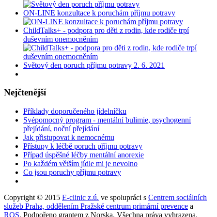
ON-LINE konzultace k poruchám příjmu potravy
ChildTalks+ - podpora pro děti z rodin, kde rodiče trpí
duševním onemocněním
Světový den poruch příjmu potravy 2. 6. 2021
Nejčtenější
Příklady doporučeného jídelníčku
Svépomocný program - mentální bulimie, psychogenní
přejídání, noční přejídání
Jak přistupovat k nemocnému
Přístupy k léčbě poruch příjmu potravy
Případ úspěšné léčby mentální anorexie
Po každém větším jídle mi je nevolno
Co jsou poruchy příjmu potravy
Copyright © 2015
E-clinic z.ú.
ve spolupráci s
Centrem sociálních
služeb Praha, oddělením Pražské centrum primární prevence
a
ROS
. Podpořeno grantem z Norska. Všechna práva vyhrazena.