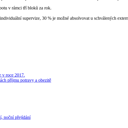
botu v rámci tří bloků za rok.
individuální supervize, 30 % je možné absolvovat u schválených extern
e v roce 2017.
hách příjmu potravy a obezitě
, noční přejídání