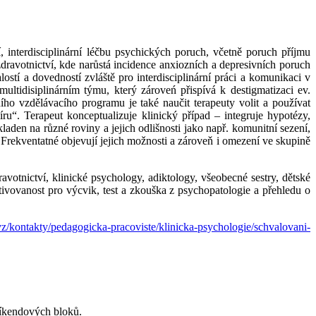
.
interdisciplinární léčbu psychických poruch, včetně poruch příjmu
ravotnictví, kde narůstá incidence anxiozních a depresivních poruch
stí a dovedností zvláště pro interdisciplinární práci a komunikaci v
ultidisiplinárním týmu, který zároveń přispívá k destigmatizaci ev.
ního vzdělávacího programu je také naučit terapeuty volit a používat
míru“. Terapeut konceptualizuje klinický případ – integruje hypotézy,
laden na různé roviny a jejich odlišnosti jako např. komunitní sezení,
Frekventatné objevují jejich možnosti a zároveň i omezení ve skupině
otnictví, klinické psychology, adiktology, všeobecné sestry, dětské
tivovanost pro výcvik, test a zkouška z psychopatologie a přehledu o
vz/kontakty/pedagogicka-pracoviste/klinicka-psychologie/schvalovani-
víkendových bloků.