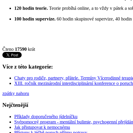
120 hodin teorie.
Teorie probíhá online, a to vždy v pátek a so
100 hodin supervize.
60 hodin skupinové supervize, 40 hodin 
Čteno
17590
krát
Více z této kategorie:
Chaty pro rodiče, partnery, přátele. Termíny Vícerodinné terapi
XIII. ročník mezinárodní interdisciplinární konference o poruc
zpátky nahoru
Nejčtenější
Příklady doporučeného jídelníčku
Svépomocný program - mentální bulimie, psychogenní přejídání
Jak přistupovat k nemocnému
Přístupy k léčbě poruch příjmu potravy