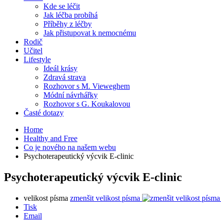
Kde se léčit
Jak léčba probíhá
Příběhy z léčby
Jak přistupovat k nemocnému
Rodič
Učitel
Lifestyle
Ideál krásy
Zdravá strava
Rozhovor s M. Vieweghem
Módní návrhářky
Rozhovor s G. Koukalovou
Časté dotazy
Home
Healthy and Free
Co je nového na našem webu
Psychoterapeutický výcvik E-clinic
Psychoterapeutický výcvik E-clinic
velikost písma
zmenšit velikost písma
Tisk
Email