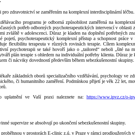
.
i pro zdravotnictví se zaměřením na komplexní interdisciplinární léčbu
ělávacího programu je odborná způsobilost zaměřená na komplexní, 
sných potřeb odborných psychoterapeutických intervencí v oblasti zd
 zvláště v adolescenci. Důraz je kladen na doplnění potřebných znalo
ké pojetí, psychoterapeutický komplexní přístup a schopnost práce v m
duje flexibilitu terapeuta v různých rovinách terapie. Cílem komplex
tivní psychoterapii se také hovoří jako o „tailored“ neboli „šité na 
váří plán terapie s ohledem na individuální potřeby klienta. Důraz je k
íkem či nácviky dovedností především během sebezkušenostní skupiny. 
aře základních oborů specializačního vzdělávání, psychology ve zdrav
ického, či humanitního zaměření. Podmínkou přijetí je věk 22 let, mo
orů.
 uplatnění ve Vaší praxi naleznete na:
https://www.ipvz.cz/o-ip
vinné supervize se absolvují po ukončení sebezkušenostní skupiny.
proběhnou v prostorách E-clinic z.ú. v Praze v rámci prodloužených 