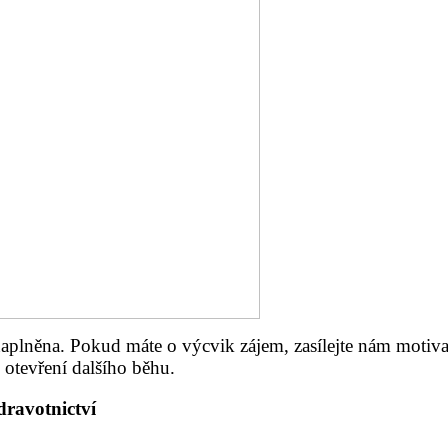
la naplněna. Pokud máte o výcvik zájem,
zasílejte nám motiv
otevření dalšího běhu.
dravotnictví