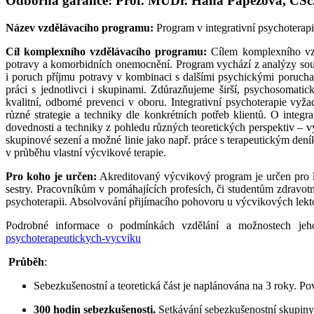
Odborná garance: Prof. MUDr. Hana Papežová, CSc
Název vzdělávacího programu:
Program v integrativní psychoterapi
Cíl komplexního vzdělávacího programu:
Cílem komplexního vzd
potravy a komorbidních onemocnění. Program vychází z analýzy souča
i poruch příjmu potravy v kombinaci s dalšími psychickými poruchami
práci s jednotlivci i skupinami. Zdůrazňujeme širší, psychosomatic
kvalitní, odborné prevenci v oboru. Integrativní psychoterapie vyža
různé strategie a techniky dle konkrétních potřeb klientů. O integra
dovednosti a techniky z pohledu různých teoretických perspektiv – vyt
skupinové sezení a možné linie jako např. práce s terapeutickým den
v průběhu vlastní výcvikové terapie.
Pro koho je určen:
Akreditovaný výcvikový program je určen pro lék
sestry. Pracovníkům v pomáhajících profesích, či studentům zdravotn
psychoterapii. Absolvování přijímacího pohovoru u výcvikových lekt
Podrobné informace o podmínkách vzdělání a možnostech jeho
psychoterapeutickych-vycviku
Průběh
:
Sebezkušenostní a teoretická část je naplánována na 3 roky. Po
300 hodin sebezkušenosti.
Setkávání sebezkušenostní skupiny 