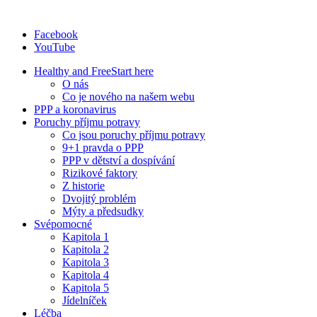
Facebook
YouTube
Healthy and Free
Start here
O nás
Co je nového na našem webu
PPP a koronavirus
Poruchy příjmu potravy
Co jsou poruchy příjmu potravy
9+1 pravda o PPP
PPP v dětství a dospívání
Rizikové faktory
Z historie
Dvojitý problém
Mýty a předsudky
Svépomocné
Kapitola 1
Kapitola 2
Kapitola 3
Kapitola 4
Kapitola 5
Jídelníček
Léčba