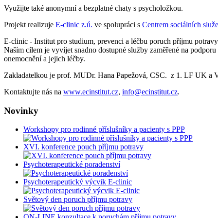
Využijte také anonymní a bezplatné chaty s psycholožkou.
Projekt realizuje
E-clinic z.ú.
ve spolupráci s
Centrem sociálních služ
E-clinic - Institut pro studium, prevenci a léčbu poruch příjmu potr
Naším cílem je vyvíjet snadno dostupné služby zaměřené na podporu d
onemocnění a jejich léčby.
Zakladatelkou je prof. MUDr. Hana Papežová, CSC. z 1. LF UK a VFN
Kontaktujte nás na
www.ecinstitut.cz
,
info@ecinstitut.cz
.
Novinky
Workshopy pro rodinné příslušníky a pacienty s PPP
XVI. konference pouch příjmu potravy
Psychoterapeutické poradenství
Psychoterapeutický výcvik E-clinic
Světový den poruch příjmu potravy
ON-LINE konzultace k poruchám příjmu potravy