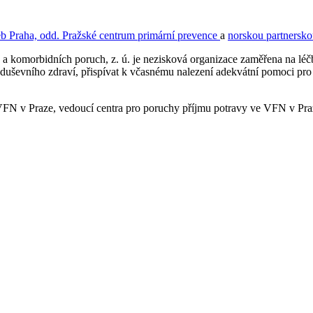
eb Praha, odd. Pražské centrum primární prevence
a
norskou partnersk
avy a komorbidních poruch, z. ú. je nezisková organizace zaměřena na l
uševního zdraví, přispívat k včasnému nalezení adekvátní pomoci pro 
 v Praze, vedoucí centra pro poruchy příjmu potravy ve VFN v Praze