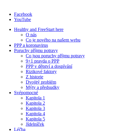
Facebook
YouTube
Healthy and Free
Start here
O nás
Co je nového na našem webu
PPP a koronavirus
Poruchy příjmu potravy
Co jsou poruchy příjmu potravy
9+1 pravda o PPP
PPP v dětství a dospívání
Rizikové faktory
Z historie
Dvojitý problém
Mýty a předsudky
Svépomocné
Kapitola 1
Kapitola 2
Kapitola 3
Kapitola 4
Kapitola 5
Jídelníček
Léčba