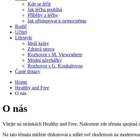
Kde se léčit
Jak léčba probíhá
Příběhy z léčby
Jak přistupovat k nemocnému
Rodič
Učitel
Lifestyle
Ideál krásy
Zdravá strava
Rozhovor s M. Vieweghem
Módní návrhářky
Rozhovor s G. Koukalovou
Časté dotazy
Home
Healthy and Free
O nás
O nás
Vítejte na stránkách Healthy and Free. Naleznete zde témata spojená s
Na tato témata můžete diskutovat a sdílet své zkušenosti na moderov