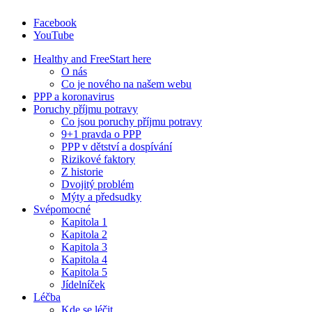
Facebook
YouTube
Healthy and Free
Start here
O nás
Co je nového na našem webu
PPP a koronavirus
Poruchy příjmu potravy
Co jsou poruchy příjmu potravy
9+1 pravda o PPP
PPP v dětství a dospívání
Rizikové faktory
Z historie
Dvojitý problém
Mýty a předsudky
Svépomocné
Kapitola 1
Kapitola 2
Kapitola 3
Kapitola 4
Kapitola 5
Jídelníček
Léčba
Kde se léčit