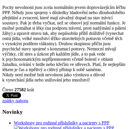
Pocity nevolnosti jsou zcela normálním jevem doprovázejícím léčbu
PPP. Někdy jsou spojeny s důsledky hladovění nebo dlouhodobého
přejídání a zvracení, které mají závažný dopad na stav trávicí
soustavy. Pak je třeba vyčkat, než se obnoví její normální funkce. Je
možné pomáhat si léky (na podporu trávení, proti nadýmání a pálení
žáhy) a upravit stravu tak, aby nepůsobila příliš dráždivě (vynechat
ostrá jídla, velké množství těžko stravitelných potravin včetně těch
s vysokým podílem vlákniny). Druhou skupinou příčin jsou
psychické stavy spojené s konzumací potravy. Nemocní mívají
výčitky, cítí stres a úzkost při každém jídle, a to pak vede
k psychosomatickým nepříjemnostem včetně bolestí v oblasti
žaludku, svírání v hrdle nebo křečím ve střevech. Platí, že nejlepším
lékem je čas a trpělivý a citlivý přístup k sobě samému.
Nikdy není možné brát nevolnost jako výmluvu a důvod
k vynechání jídla nebo snižování jeho množství!
Čteno
27582
krát
zpátky nahoru
Novinky
Workshopy pro rodinné příslušníky a pacienty s PPP