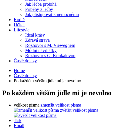
Jak léčba probíhá
Příběhy z léčby
Jak přistupovat k nemocnému
Rodič
Učitel
Lifestyle
Ideál krásy
Zdravá strava
Rozhovor s M. Vieweghem
Módní návrhářky
Rozhovor s G. Koukalovou
Časté dotazy
Home
Časté dotazy
Po každém větším jídle mi je nevolno
Po každém větším jídle mi je nevolno
velikost písma
zmenšit velikost písma
zvětšit velikost písma
Tisk
Email