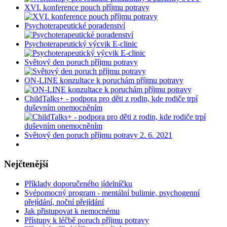
XVI. konference pouch příjmu potravy
Psychoterapeutické poradenství
Psychoterapeutický výcvik E-clinic
Světový den poruch příjmu potravy
ON-LINE konzultace k poruchám příjmu potravy
ChildTalks+ - podpora pro děti z rodin, kde rodiče trpí
duševním onemocněním
Světový den poruch příjmu potravy 2. 6. 2021
Nejčtenější
Příklady doporučeného jídelníčku
Svépomocný program - mentální bulimie, psychogenní
přejídání, noční přejídání
Jak přistupovat k nemocnému
Přístupy k léčbě poruch příjmu potravy