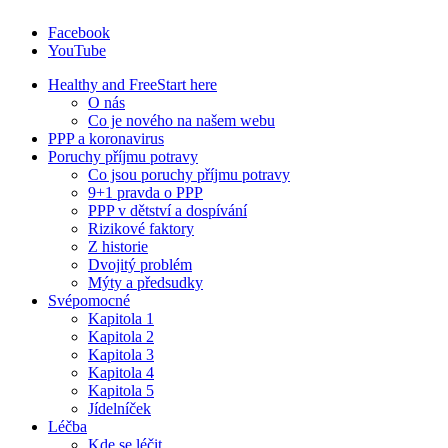
Facebook
YouTube
Healthy and Free
Start here
O nás
Co je nového na našem webu
PPP a koronavirus
Poruchy příjmu potravy
Co jsou poruchy příjmu potravy
9+1 pravda o PPP
PPP v dětství a dospívání
Rizikové faktory
Z historie
Dvojitý problém
Mýty a předsudky
Svépomocné
Kapitola 1
Kapitola 2
Kapitola 3
Kapitola 4
Kapitola 5
Jídelníček
Léčba
Kde se léčit