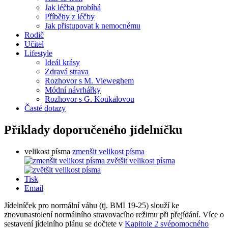
Jak léčba probíhá
Příběhy z léčby
Jak přistupovat k nemocnému
Rodič
Učitel
Lifestyle
Ideál krásy
Zdravá strava
Rozhovor s M. Vieweghem
Módní návrhářky
Rozhovor s G. Koukalovou
Časté dotazy
Příklady doporučeného jídelníčku
velikost písma
zmenšit velikost písma
zvětšit velikost písma
Tisk
Email
Jídelníček pro normální váhu (tj. BMI 19-25) slouží ke
znovunastolení normálního stravovacího režimu při přejídání. Více o
sestavení jídelního plánu se dočtete v
Kapitole 2 svépomocného