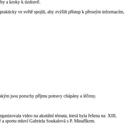
čby a kroky k úzdravě.
prakticky ve světě spojili, aby zvýšili přístup k přesným informacím,
 jakým jsou poruchy příjmu potravy chápány a léčeny.
organizovala video na akutální témata, která byla řešena na XIII.
ě a sportu mluví Gabriela Soukalová s P. Minaříkem.