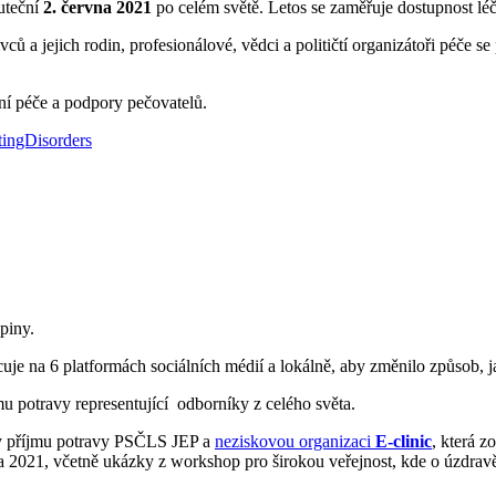
uteční
2. června 2021
po celém světě. Letos se zaměřuje dostupnost lé
 a jejich rodin, profesionálové, vědci a političtí organizátoři péče se 
tní péče a podpory pečovatelů.
ingDisorders
piny.
acuje na 6 platformách sociálních médií a lokálně, aby změnilo způsob,
u potravy representující odborníky z celého světa.
chy příjmu potravy PSČLS JEP a
neziskovou organizaci
E-clinic
, která z
a 2021, včetně ukázky z workshop pro širokou veřejnost, kde o úzdrav