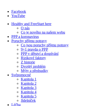
Facebook
YouTube
Healthy and Free
Start here
O nás
Co je nového na našem webu
PPP a koronavirus
Poruchy příjmu potravy
Co jsou poruchy příjmu potravy
9+1 pravda o PPP
PPP v dětství a dospívání
Rizikové faktory
Z historie
Dvojitý problém
Mýty a předsudky
Svépomocné
Kapitola 1
Kapitola 2
Kapitola 3
Kapitola 4
Kapitola 5
Jídelníček
Léčba