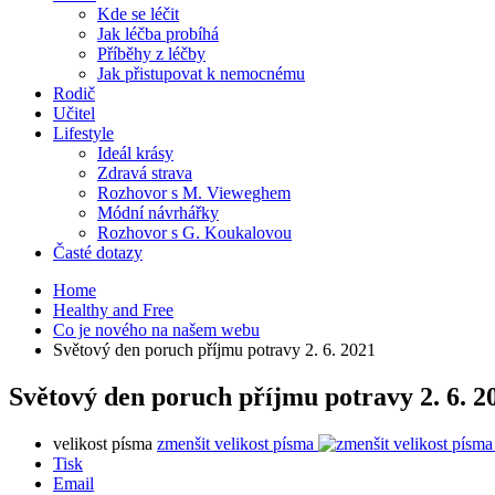
Kde se léčit
Jak léčba probíhá
Příběhy z léčby
Jak přistupovat k nemocnému
Rodič
Učitel
Lifestyle
Ideál krásy
Zdravá strava
Rozhovor s M. Vieweghem
Módní návrhářky
Rozhovor s G. Koukalovou
Časté dotazy
Home
Healthy and Free
Co je nového na našem webu
Světový den poruch příjmu potravy 2. 6. 2021
Světový den poruch příjmu potravy 2. 6. 2
velikost písma
zmenšit velikost písma
Tisk
Email