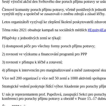
Šestý výroční akční den Světového dne poruch příjmu potravy se usk
Členové komunity poruch příjmu potravy, včetně postižených jednotlivců
vymýtili mýty a společně se zasazovali o změnu zdrojů a zásad léčby.
Letos organizátoři vyzývají ke zlepšení školení poskytovatelů zdravo
Téma roku 2021 obsahuje kampaň na sociálních médiích
#Equity4Eat
Příspěvky z jednotlivých zemí se týkají:
1) dostupnosti péče pro všechny formy poruch příjmu potravy;
2) rovnosti ve výzkumu a financování programů pro PPP
3) rovnosti v přístupu k léčbě a zotavení;
4) přístupu k intervencím pro marginalizované a méně zastoupené sku
Více než 200 organizací z více než 50 zemí a 1000 aktivistů spolupr
Strategické vedení poskytuje řídící výbor Akademie pro poruchy příjm
U nás je reprezentantem prof. Papežová, zasupující Sekci pro poru
konferenci pro poruchy příjmu potravy a obezitě v Praze 15.-17 dubn