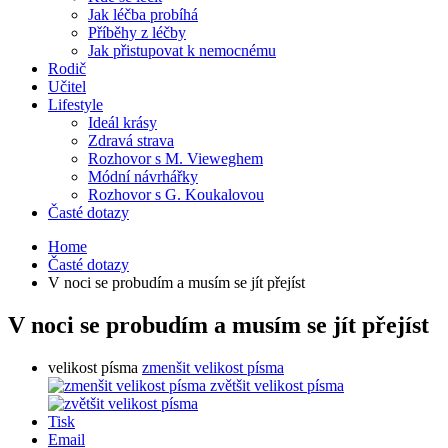
Jak léčba probíhá
Příběhy z léčby
Jak přistupovat k nemocnému
Rodič
Učitel
Lifestyle
Ideál krásy
Zdravá strava
Rozhovor s M. Vieweghem
Módní návrhářky
Rozhovor s G. Koukalovou
Časté dotazy
Home
Časté dotazy
V noci se probudím a musím se jít přejíst
V noci se probudím a musím se jít přejíst
velikost písma
zmenšit velikost písma
zvětšit velikost písma
Tisk
Email