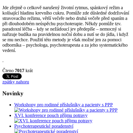
Jde zřejmě o celkově narušený životní rytmus, spánkový režim a
kolísající hladinu krevního cukru. Pomůže zde důsledné dodržování
stravovacího režimu, větší večeře nebo druhá večeře před spaním a
při dlouhodobém neúspěchu psychoterapie. Někdy pomůže tzv.
paradoxní léčba – kdy se nežádoucí jev předepíše – nemocný si
nařizuje budíka na pravidelnou noční dobu a nutí se do jídla, i když
se mu nechce. Použití této metody je však možné jen za pomoci
odborníka – psychologa, psychoterapeuta a za jeho systematického
vedení.
.
Čteno
7017
krát
zpátky nahoru
Novinky
Workshopy pro rodinné příslušníky a pacienty s PPP
XVI. konference pouch příjmu potravy
Psychoterapeutické poradenství