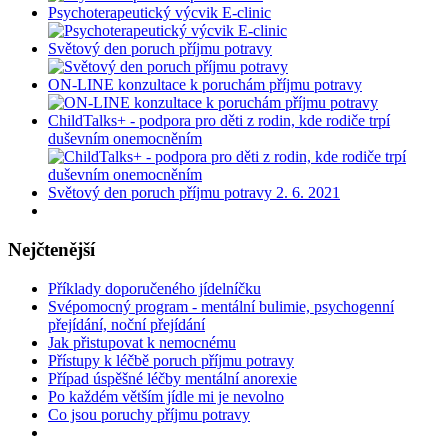
Psychoterapeutický výcvik E-clinic
Světový den poruch příjmu potravy
ON-LINE konzultace k poruchám příjmu potravy
ChildTalks+ - podpora pro děti z rodin, kde rodiče trpí
duševním onemocněním
Světový den poruch příjmu potravy 2. 6. 2021
Nejčtenější
Příklady doporučeného jídelníčku
Svépomocný program - mentální bulimie, psychogenní
přejídání, noční přejídání
Jak přistupovat k nemocnému
Přístupy k léčbě poruch příjmu potravy
Případ úspěšné léčby mentální anorexie
Po každém větším jídle mi je nevolno
Co jsou poruchy příjmu potravy