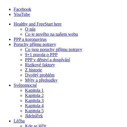
Facebook
YouTube
Healthy and Free
Start here
O nás
Co je nového na našem webu
PPP a koronavirus
Poruchy příjmu potravy
Co jsou poruchy příjmu potravy
9+1 pravda o PPP
PPP v dětství a dospívání
Rizikové faktory
Z historie
Dvojitý problém
Mýty a předsudky
Svépomocné
Kapitola 1
Kapitola 2
Kapitola 3
Kapitola 4
Kapitola 5
Jídelníček
Léčba
Kde se léčit